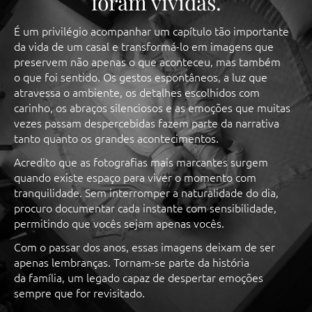
foram vividas.
É um privilégio acompanhar um capítulo tão importante
da vida de um casal e transformá-lo em imagens que
preservem não apenas o que aconteceu, mas também
o que foi sentido. Os gestos espontâneos, a luz que
atravessa o ambiente, os detalhes escolhidos com
carinho, os abraços silenciosos e as emoções que muitas
vezes passam despercebidas fazem parte da narrativa
tanto quanto os grandes acontecimentos.
Acredito que as fotografias mais marcantes surgem
quando existe espaço para viver o momento com
tranquilidade. Sem interromper a naturalidade do dia,
procuro documentar cada instante com sensibilidade,
permitindo que vocês sejam apenas vocês.
Com o passar dos anos, essas imagens deixam de ser
apenas lembranças. Tornam-se parte da história
da família, um legado capaz de despertar emoções
sempre que for revisitado.